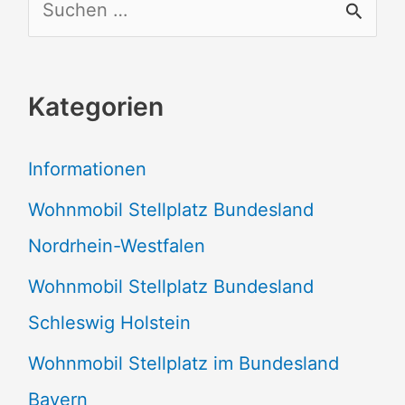
S
u
c
Kategorien
h
e
Informationen
n
Wohnmobil Stellplatz Bundesland
n
Nordrhein-Westfalen
a
Wohnmobil Stellplatz Bundesland
c
Schleswig Holstein
h
:
Wohnmobil Stellplatz im Bundesland
Bayern