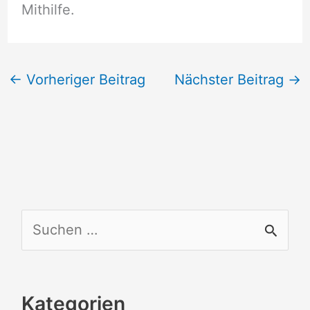
Mithilfe.
←
Vorheriger Beitrag
Nächster Beitrag
→
S
u
c
Kategorien
h