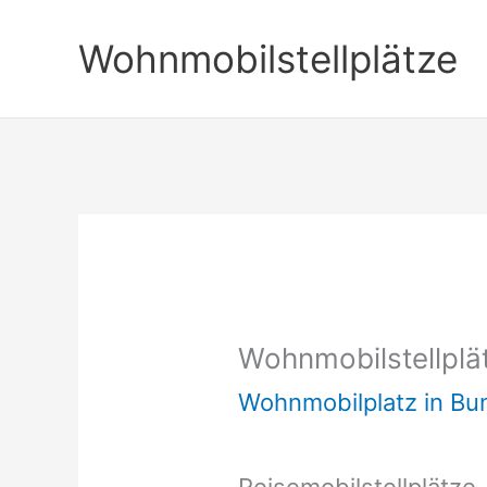
Zum
Wohnmobilstellplätze
Inhalt
springen
Wohnmobilstellplä
Wohnmobilplatz in B