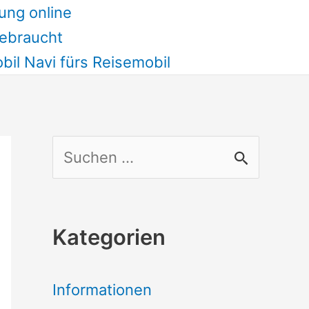
ung online
ebraucht
il Navi fürs Reisemobil
S
u
c
Kategorien
h
e
Informationen
n