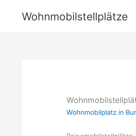
Zum
Wohnmobilstellplätze
Inhalt
springen
Wohnmobilstellpl
Wohnmobilplatz in B