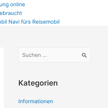
ung online
ebraucht
il Navi fürs Reisemobil
S
u
c
Kategorien
h
e
Informationen
n