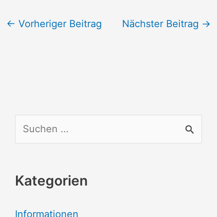
←
Vorheriger Beitrag
Nächster Beitrag
→
S
u
c
Kategorien
h
e
Informationen