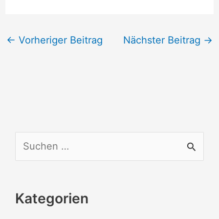
←
Vorheriger Beitrag
Nächster Beitrag
→
S
u
c
Kategorien
h