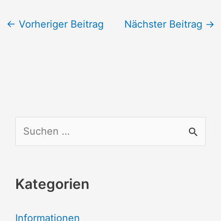
←
Vorheriger Beitrag
Nächster Beitrag
→
S
u
c
Kategorien
h
e
Informationen