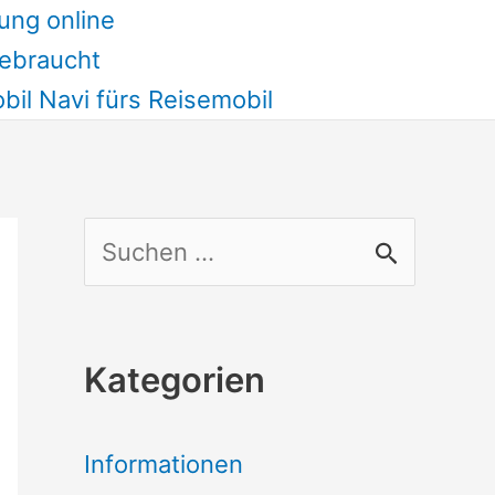
ung online
ebraucht
il Navi fürs Reisemobil
S
u
c
Kategorien
h
e
Informationen
n