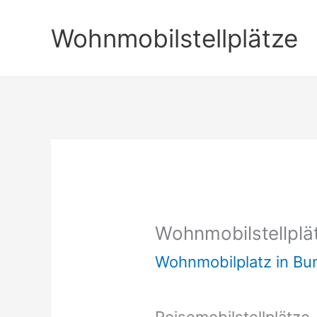
Zum
Wohnmobilstellplätze
Inhalt
springen
Wohnmobilstellplä
Wohnmobilplatz in B