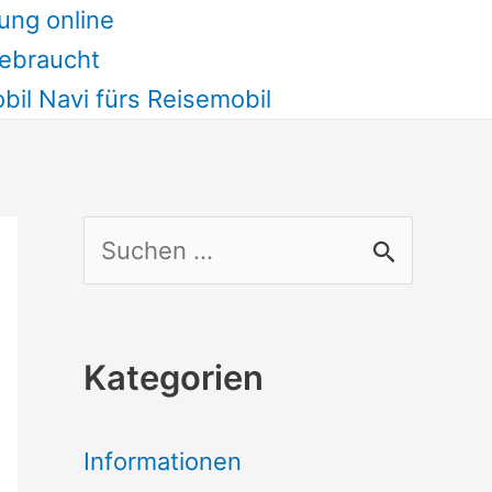
ung online
ebraucht
il Navi fürs Reisemobil
S
u
c
Kategorien
h
e
Informationen
n