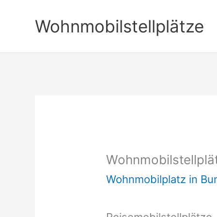
Zum
Wohnmobilstellplätze
Inhalt
springen
Wohnmobilstellplä
Wohnmobilplatz in B