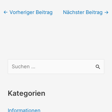
←
Vorheriger Beitrag
Nächster Beitrag
→
S
u
c
Kategorien
h
e
Informationen