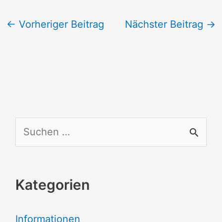
←
Vorheriger Beitrag
Nächster Beitrag
→
S
u
c
Kategorien
h
e
Informationen