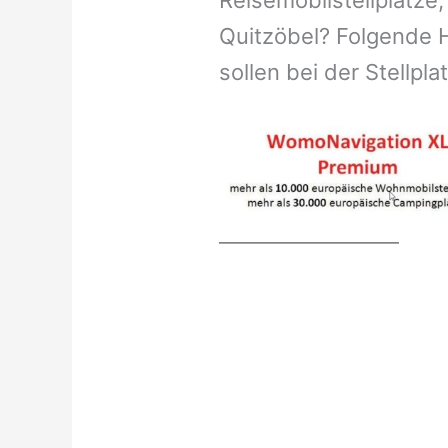
Reisemobilstellplätze,
Quitzöbel? Folgende H
sollen bei der Stellpl
__________________