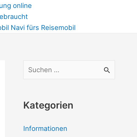
ung online
ebraucht
il Navi fürs Reisemobil
S
u
c
Kategorien
h
e
Informationen
n