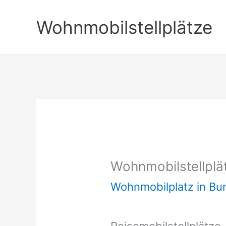
Zum
Wohnmobilstellplätze
Inhalt
springen
Wohnmobilstellplä
Wohnmobilplatz in B