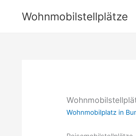
Zum
Wohnmobilstellplätze
Inhalt
springen
Wohnmobilstellplät
Wohnmobilplatz in B