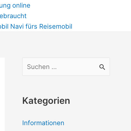
ung online
ebraucht
il Navi fürs Reisemobil
S
u
c
Kategorien
h
e
Informationen
n