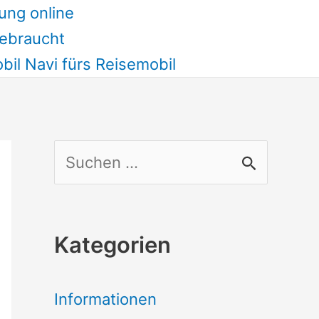
ung online
ebraucht
il Navi fürs Reisemobil
S
u
c
Kategorien
h
e
Informationen
n