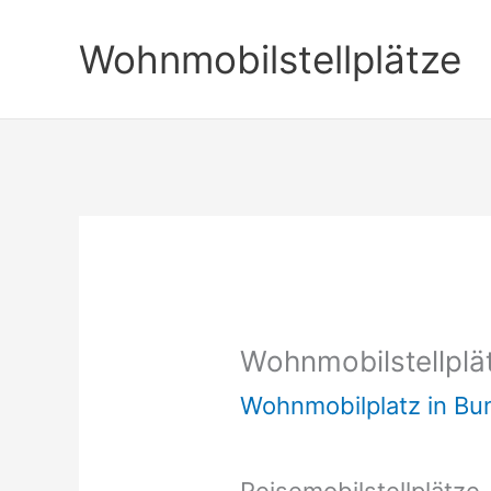
Zum
Wohnmobilstellplätze
Inhalt
springen
Wohnmobilstellplä
Wohnmobilplatz in B