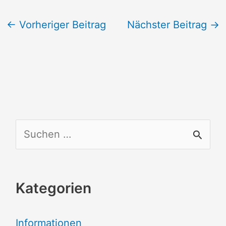
←
Vorheriger Beitrag
Nächster Beitrag
→
S
u
c
Kategorien
h
e
Informationen