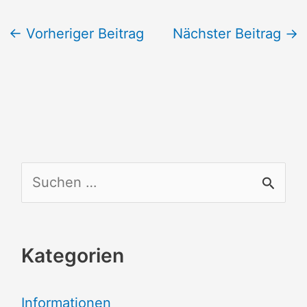
←
Vorheriger Beitrag
Nächster Beitrag
→
S
u
c
Kategorien
h
e
Informationen