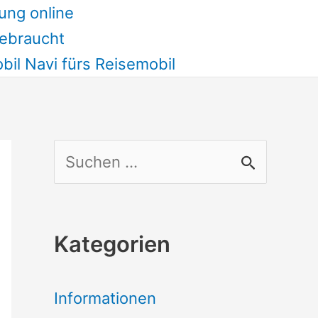
ung online
ebraucht
il Navi fürs Reisemobil
S
u
c
Kategorien
h
e
Informationen
n