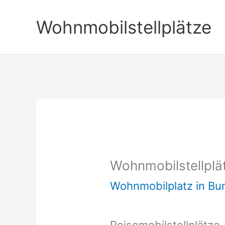
Zum
Wohnmobilstellplätze
Inhalt
springen
Wohnmobilstellplä
Wohnmobilplatz in B