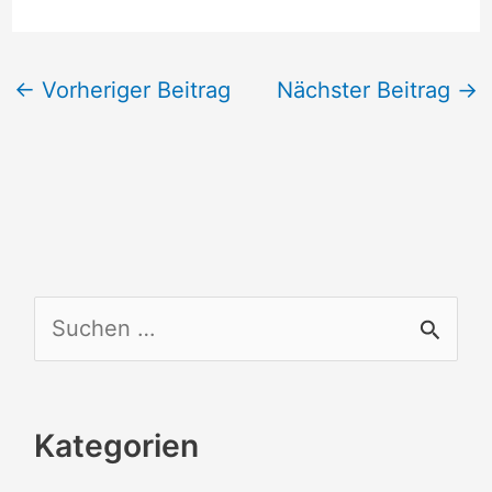
←
Vorheriger Beitrag
Nächster Beitrag
→
S
u
c
Kategorien
h