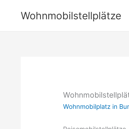
Zum
Wohnmobilstellplätze
Inhalt
springen
Wohnmobilstellplä
Wohnmobilplatz in B