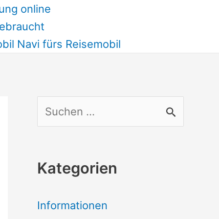
ung online
ebraucht
il Navi fürs Reisemobil
S
u
c
Kategorien
h
e
Informationen
n