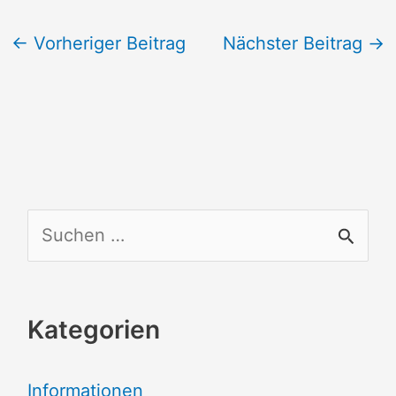
←
Vorheriger Beitrag
Nächster Beitrag
→
S
u
c
Kategorien
h
e
Informationen