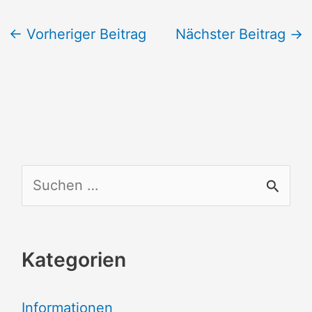
←
Vorheriger Beitrag
Nächster Beitrag
→
S
u
c
Kategorien
h
e
Informationen