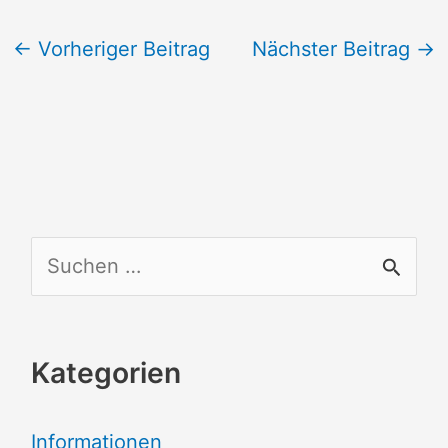
←
Vorheriger Beitrag
Nächster Beitrag
→
S
u
c
Kategorien
h
e
Informationen