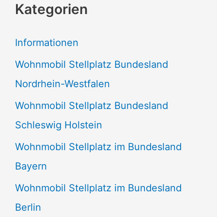
Kategorien
h
e
Informationen
n
Wohnmobil Stellplatz Bundesland
n
Nordrhein-Westfalen
a
Wohnmobil Stellplatz Bundesland
c
Schleswig Holstein
h
:
Wohnmobil Stellplatz im Bundesland
Bayern
Wohnmobil Stellplatz im Bundesland
Berlin