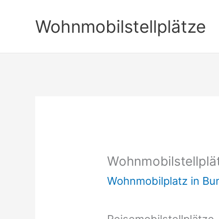
Zum
Wohnmobilstellplätze
Inhalt
springen
Wohnmobilstellplä
Wohnmobilplatz in B