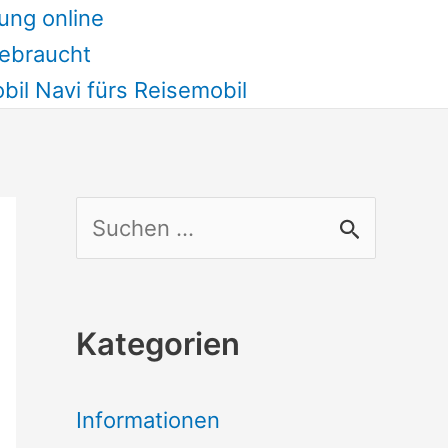
ung online
ebraucht
il Navi fürs Reisemobil
S
u
c
Kategorien
h
e
Informationen
n