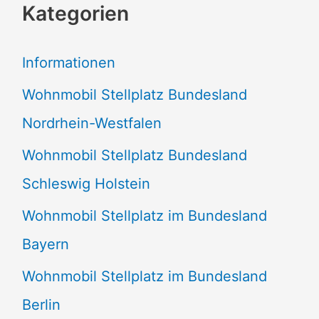
Kategorien
h
e
Informationen
n
Wohnmobil Stellplatz Bundesland
n
Nordrhein-Westfalen
a
Wohnmobil Stellplatz Bundesland
c
Schleswig Holstein
h
:
Wohnmobil Stellplatz im Bundesland
Bayern
Wohnmobil Stellplatz im Bundesland
Berlin