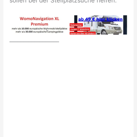
sollen bei der Stellplatzsuche helfen.
__________________