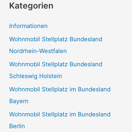
Kategorien
h
e
Informationen
n
Wohnmobil Stellplatz Bundesland
n
Nordrhein-Westfalen
a
Wohnmobil Stellplatz Bundesland
c
Schleswig Holstein
h
:
Wohnmobil Stellplatz im Bundesland
Bayern
Wohnmobil Stellplatz im Bundesland
Berlin