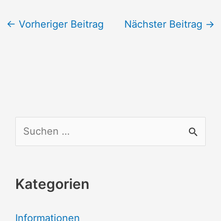
←
Vorheriger Beitrag
Nächster Beitrag
→
S
u
c
Kategorien
h
e
Informationen