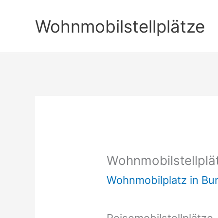
Zum
Wohnmobilstellplätze
Inhalt
springen
Wohnmobilstellplä
Wohnmobilplatz in B