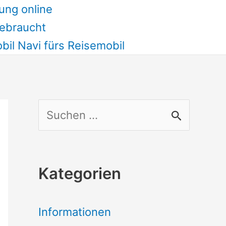
ung online
ebraucht
il Navi fürs Reisemobil
S
u
c
Kategorien
h
e
Informationen
n