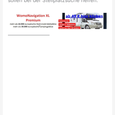
sollen bei der Stellplatzsuche helfen.
__________________