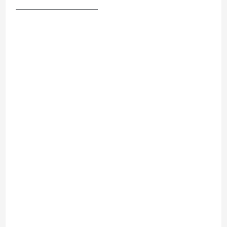
__________________