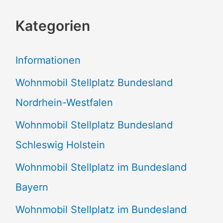
c
Kategorien
h
e
Informationen
n
Wohnmobil Stellplatz Bundesland
n
Nordrhein-Westfalen
a
Wohnmobil Stellplatz Bundesland
c
Schleswig Holstein
h
:
Wohnmobil Stellplatz im Bundesland
Bayern
Wohnmobil Stellplatz im Bundesland