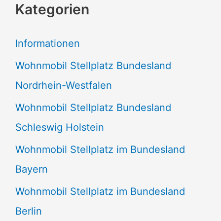
Kategorien
h
e
Informationen
n
Wohnmobil Stellplatz Bundesland
n
Nordrhein-Westfalen
a
Wohnmobil Stellplatz Bundesland
c
Schleswig Holstein
h
:
Wohnmobil Stellplatz im Bundesland
Bayern
Wohnmobil Stellplatz im Bundesland
Berlin