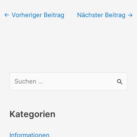
←
Vorheriger Beitrag
Nächster Beitrag
→
S
u
c
Kategorien
h
e
Informationen