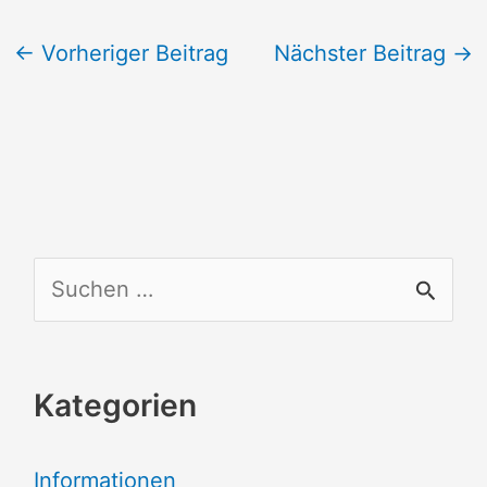
←
Vorheriger Beitrag
Nächster Beitrag
→
S
u
c
Kategorien
h
e
Informationen