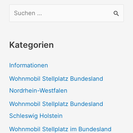
S
u
c
Kategorien
h
e
Informationen
n
Wohnmobil Stellplatz Bundesland
n
Nordrhein-Westfalen
a
Wohnmobil Stellplatz Bundesland
c
Schleswig Holstein
h
:
Wohnmobil Stellplatz im Bundesland