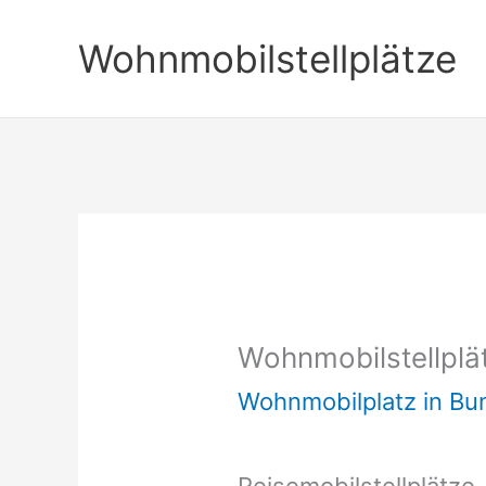
Zum
Wohnmobilstellplätze
Inhalt
springen
Wohnmobilstellplä
Wohnmobilplatz in B