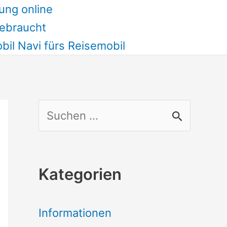
ung online
ebraucht
il Navi fürs Reisemobil
S
u
c
Kategorien
h
e
Informationen
n