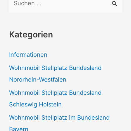
S
u
c
Kategorien
h
e
Informationen
n
Wohnmobil Stellplatz Bundesland
n
Nordrhein-Westfalen
a
Wohnmobil Stellplatz Bundesland
c
Schleswig Holstein
h
:
Wohnmobil Stellplatz im Bundesland
Bayern