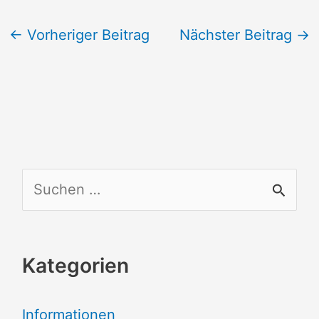
←
Vorheriger Beitrag
Nächster Beitrag
→
S
u
c
Kategorien
h
e
Informationen