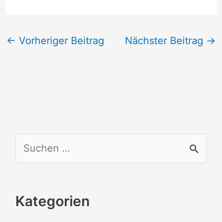
←
Vorheriger Beitrag
Nächster Beitrag
→
S
u
c
Kategorien
h