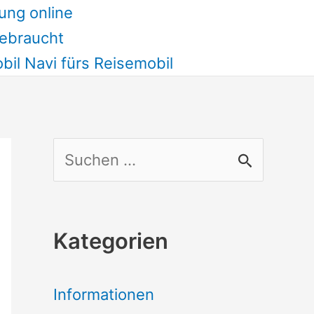
ung online
ebraucht
il Navi fürs Reisemobil
S
u
c
Kategorien
h
e
Informationen
n