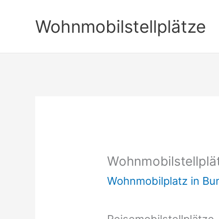
Zum
Wohnmobilstellplätze
Inhalt
springen
Wohnmobilstellplä
Wohnmobilplatz in B