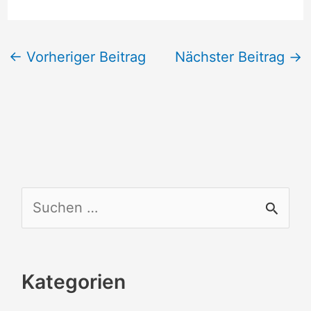
←
Vorheriger Beitrag
Nächster Beitrag
→
S
u
c
Kategorien
h