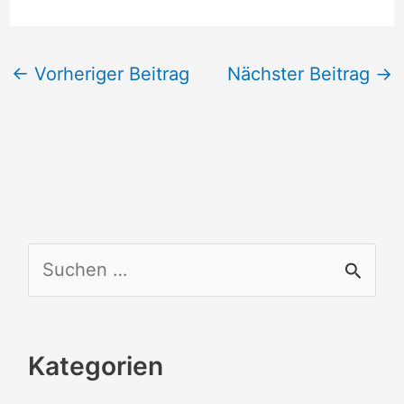
←
Vorheriger Beitrag
Nächster Beitrag
→
S
u
c
Kategorien
h