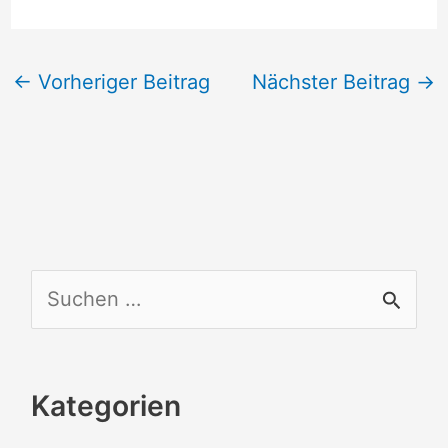
←
Vorheriger Beitrag
Nächster Beitrag
→
S
u
c
Kategorien
h