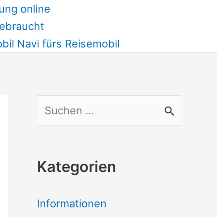
ung online
ebraucht
il Navi fürs Reisemobil
S
u
c
Kategorien
h
e
Informationen
n