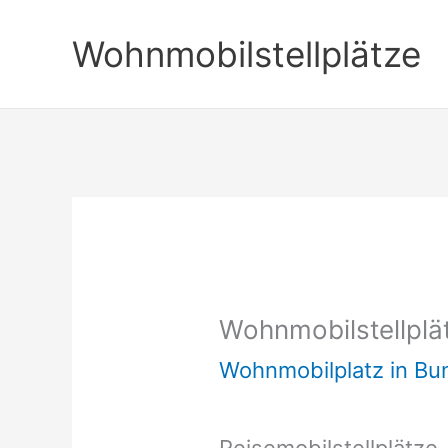
Zum
Wohnmobilstellplätze
Inhalt
springen
Wohnmobilstellplä
Wohnmobilplatz in B