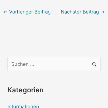
←
Vorheriger Beitrag
Nächster Beitrag
→
S
u
c
Kategorien
h
e
Informationen