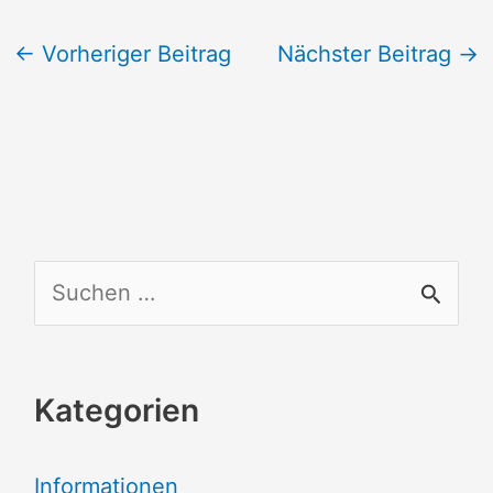
←
Vorheriger Beitrag
Nächster Beitrag
→
S
u
c
Kategorien
h
e
Informationen