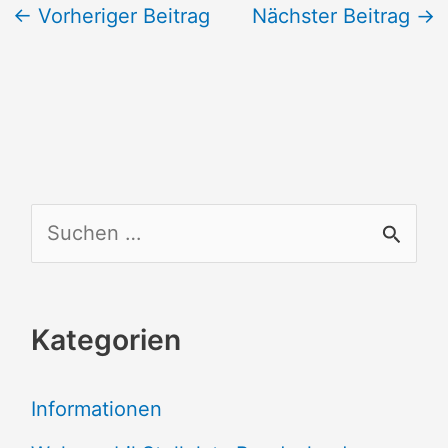
←
Vorheriger Beitrag
Nächster Beitrag
→
S
u
c
Kategorien
h
e
Informationen
n