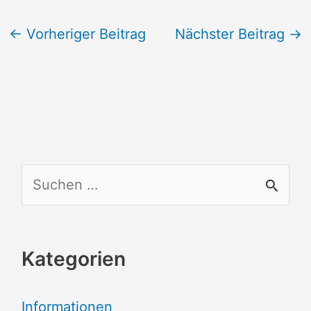
←
Vorheriger Beitrag
Nächster Beitrag
→
S
u
c
Kategorien
h
e
Informationen