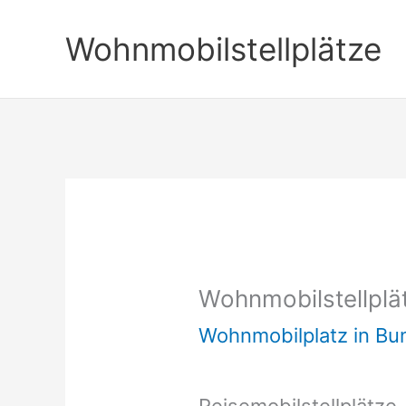
Zum
Wohnmobilstellplätze
Inhalt
springen
Wohnmobilstellplä
Wohnmobilplatz in B