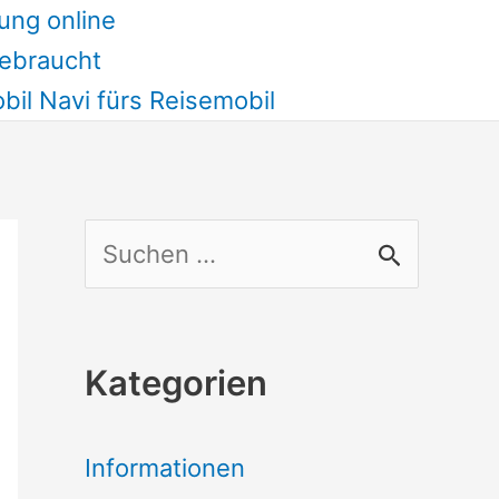
ung online
ebraucht
il Navi fürs Reisemobil
S
u
c
Kategorien
h
e
Informationen
n