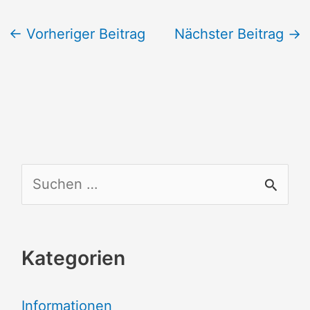
←
Vorheriger Beitrag
Nächster Beitrag
→
S
u
c
Kategorien
h
e
Informationen