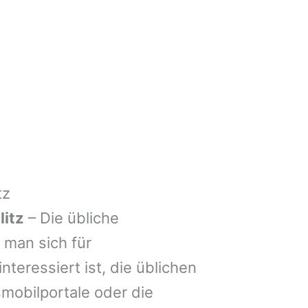
tz
itz
– Die übliche
man sich für
nteressiert ist, die üblichen
mobilportale oder die