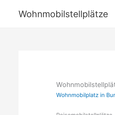
Zum
Wohnmobilstellplätze
Inhalt
springen
Wohnmobilstellplät
Wohnmobilplatz in B