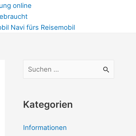
ung online
ebraucht
il Navi fürs Reisemobil
S
u
c
Kategorien
h
e
Informationen
n