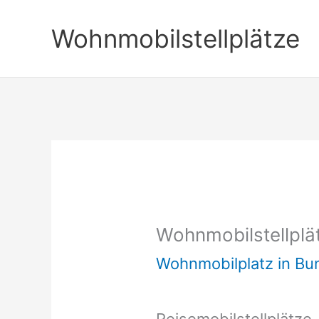
Zum
Wohnmobilstellplätze
Inhalt
springen
Wohnmobilstellpl
Wohnmobilplatz in B