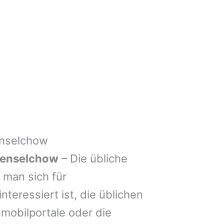
nselchow
henselchow
– Die übliche
man sich für
nteressiert ist, die üblichen
mobilportale oder die