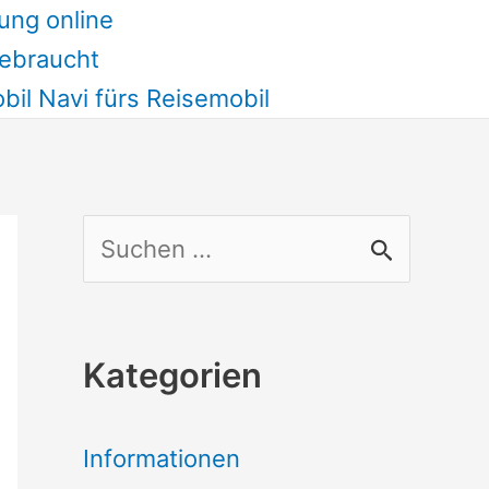
ung online
ebraucht
il Navi fürs Reisemobil
S
u
c
Kategorien
h
e
Informationen
n